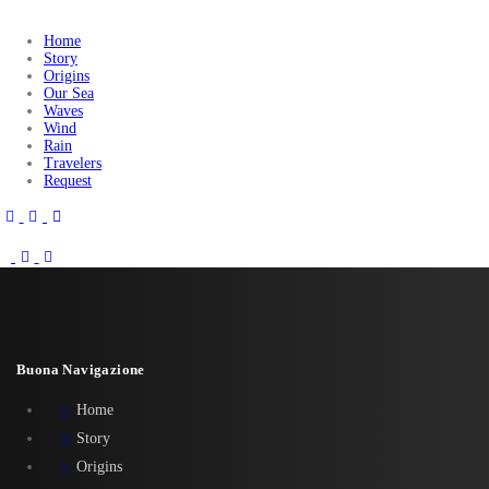
Home
Story
Origins
Our Sea
Waves
Wind
Rain
Travelers
Request
Buona Navigazione
Home
Story
Origins