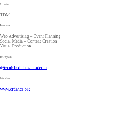
Cliente:
TDM
Intervento:
Web Advertising – Event Planning
Social Media – Content Creation
Visual Production
Instagram:
@tecnichedidanzamoderna
Website:
www.crdance.org