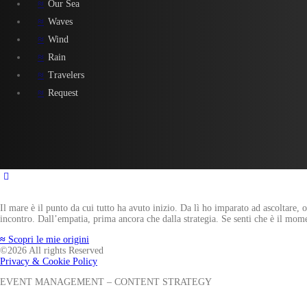
Our Sea
Waves
Wind
Rain
Travelers
Request
Il mare è il punto da cui tutto ha avuto inizio. Da lì ho imparato ad ascoltare, 
incontro. Dall’empatia, prima ancora che dalla strategia. Se senti che è il mo
≈
Scopri le mie origini
©2026 All rights Reserved
Privacy & Cookie Policy
EVENT MANAGEMENT – CONTENT STRATEGY