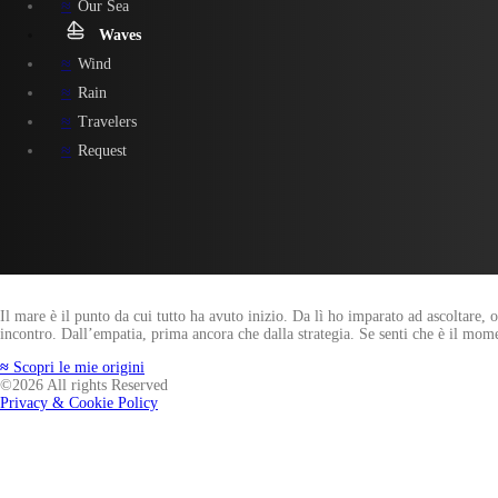
Our Sea
Waves
Wind
Rain
Travelers
Request
Il mare è il punto da cui tutto ha avuto inizio. Da lì ho imparato ad ascoltare, 
incontro. Dall’empatia, prima ancora che dalla strategia. Se senti che è il mo
≈
Scopri le mie origini
©2026 All rights Reserved
Privacy & Cookie Policy