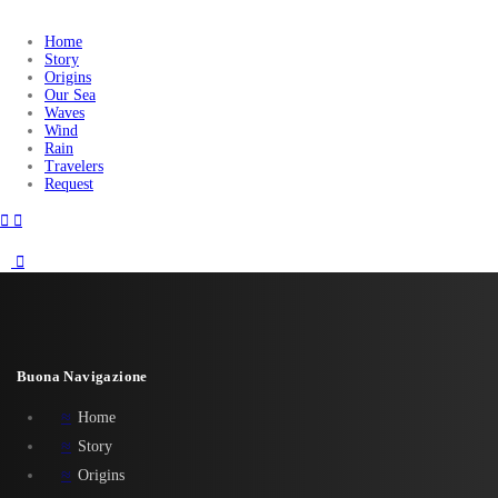
Home
Story
Origins
Our Sea
Waves
Wind
Rain
Travelers
Request
Buona Navigazione
Home
Story
Origins