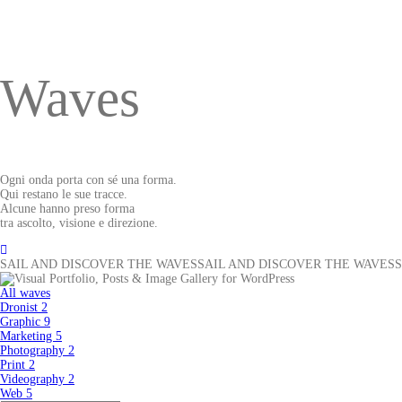
Waves
Ogni onda porta con sé una forma.
Qui restano le sue tracce.
Alcune hanno preso forma
tra ascolto, visione e direzione.
SAIL AND DISCOVER THE WAVES
SAIL AND DISCOVER THE WAVES
All waves
Dronist
2
Graphic
9
Marketing
5
Photography
2
Print
2
Videography
2
Web
5