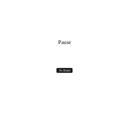
RICHIEDI IN DIRECT
Pause
No Brand