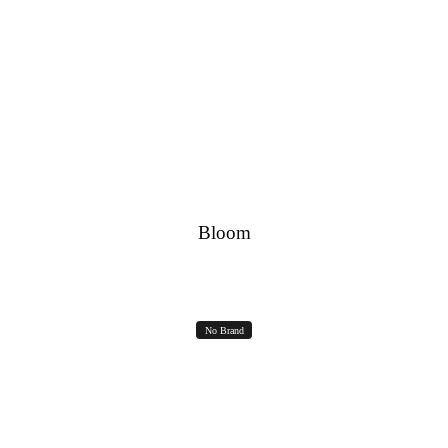
RICHIEDI IN DIRECT
Bloom
No Brand