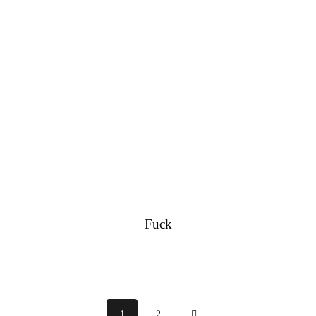
RICHIEDI IN DIRECT
Fuck
1
2