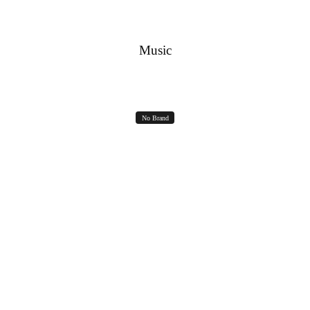
RICHIEDI IN DIRECT
Music
No Brand