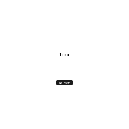
RICHIEDI IN DIRECT
Time
No Brand