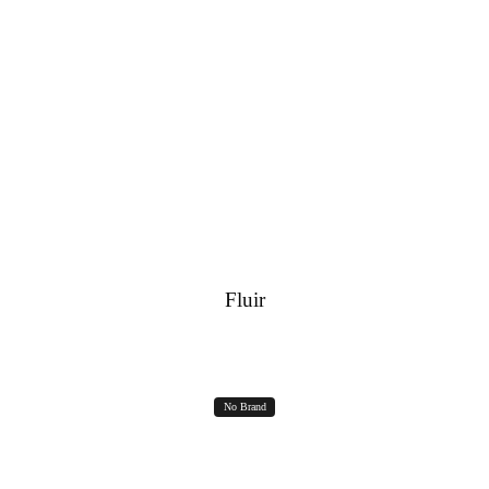
RICHIEDI IN DIRECT
Fluir
No Brand